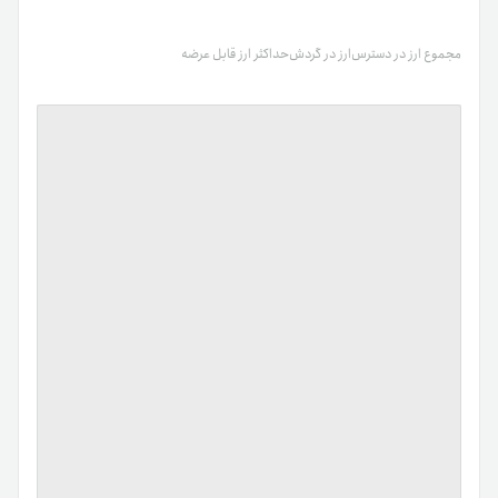
مجموع ارز در دسترس
ارز در گردش
حداکثر ارز قابل عرضه