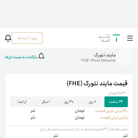
ورود / ثبت‌نام
خانه
/
رمزارزها
/
FHE
مایند نتورک
بازگشت به لیست ارزها
FHE-Mind Network
قیمت
مایند نتورک
(FHE)
-
تتر
-
تومان
۲۴ ساعت
۷ روز
۳۰ روز
۱ سال
از ابتدا
بالاترین ‌ترین قیمت
تومان
تتر
پایین‌ترین قیمت
تومان
تتر
حجم معاملات (۲۴ساعته)
تسلط به بازار (دامیننس)
حجم کل بازار
تتر
تتر