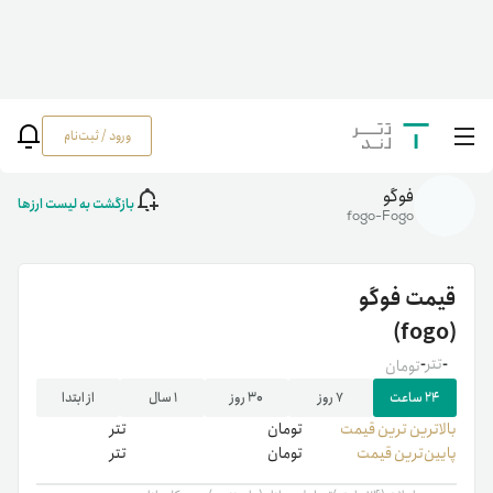
ورود / ثبت‌نام
خانه
/
رمزارزها
/
fogo
فوگو
بازگشت به لیست ارزها
fogo-Fogo
قیمت
فوگو
(fogo)
-
تتر
-
تومان
۲۴ ساعت
۷ روز
۳۰ روز
۱ سال
از ابتدا
بالاترین ‌ترین قیمت
تومان
تتر
پایین‌ترین قیمت
تومان
تتر