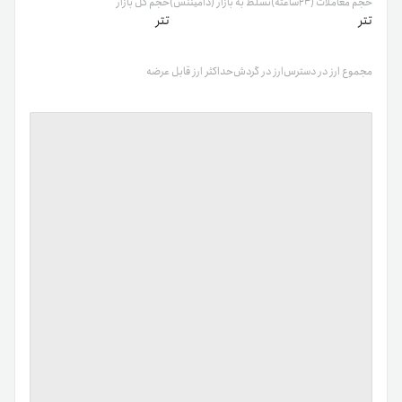
حجم معاملات (۲۴ساعته)
تسلط به بازار (دامیننس)
حجم کل بازار
تتر
تتر
مجموع ارز در دسترس
ارز در گردش
حداکثر ارز قابل عرضه