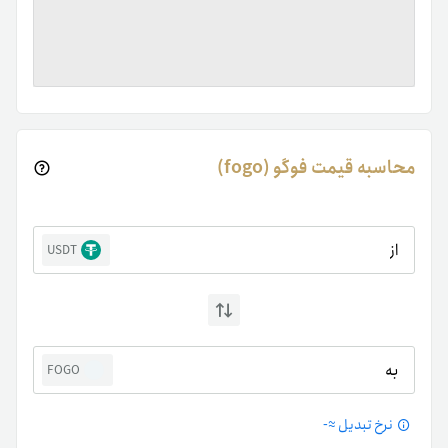
محاسبه قیمت فوگو (fogo)
از
USDT
به
FOGO
نرخ تبدیل ≈
-