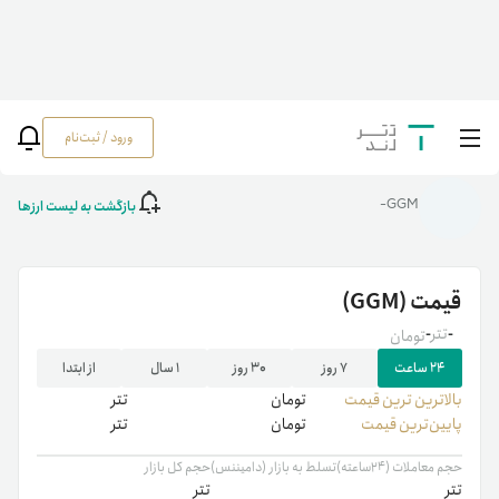
ورود / ثبت‌نام
خانه
/
رمزارزها
/
GGM
بازگشت به لیست ارزها
GGM-
قیمت
(GGM)
-
تتر
-
تومان
۲۴ ساعت
۷ روز
۳۰ روز
۱ سال
از ابتدا
بالاترین ‌ترین قیمت
تومان
تتر
پایین‌ترین قیمت
تومان
تتر
حجم معاملات (۲۴ساعته)
تسلط به بازار (دامیننس)
حجم کل بازار
تتر
تتر