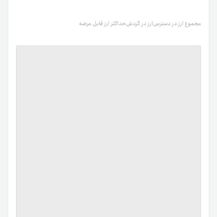
مجموع ارز در دسترس
ارز در گردش
حداکثر ارز قابل عرضه