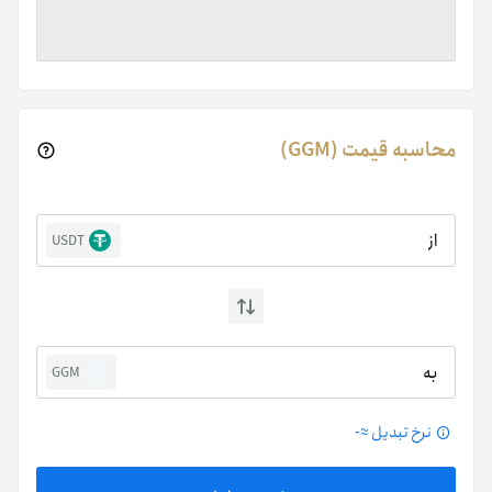
محاسبه قیمت (GGM)
از
USDT
به
GGM
نرخ تبدیل ≈
-