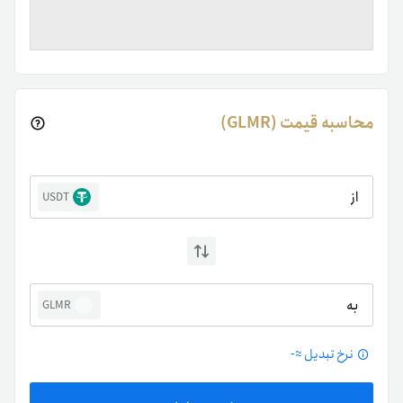
محاسبه قیمت (GLMR)
از
USDT
به
GLMR
نرخ تبدیل ≈
-