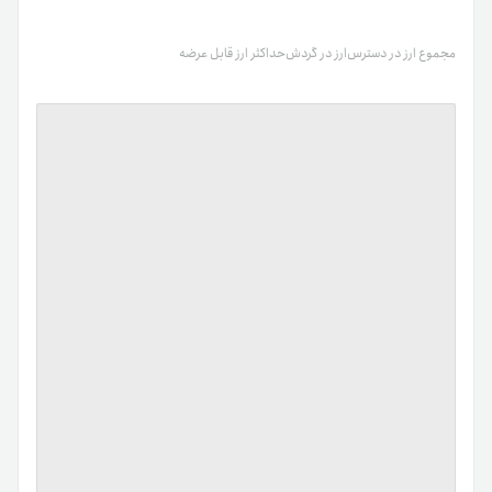
مجموع ارز در دسترس
ارز در گردش
حداکثر ارز قابل عرضه