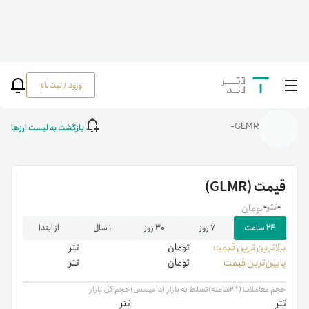
ورود / ثبت‌نام
خانه
/
رمزارزها
/
GLMR
بازگشت به لیست ارزها
GLMR-
قیمت
(GLMR)
-
تتر
-
تومان
۲۴ ساعت
۷ روز
۳۰ روز
۱ سال
از ابتدا
بالاترین ‌ترین قیمت
تومان
تتر
پایین‌ترین قیمت
تومان
تتر
حجم معاملات (۲۴ساعته)
تسلط به بازار (دامیننس)
حجم کل بازار
تتر
تتر