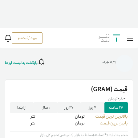
ورود / ثبت‌نام
خانه
/
رمزارزها
/
قیمت تون کوین (TON) | خرید TON | قیمت لحظه‌ای تون کوین
(TON)
بازگشت به لیست ارزها
GRAM-
قیمت
(GRAM)
-
تتر
-
تومان
۲۴ ساعت
۷ روز
۳۰ روز
۱ سال
از ابتدا
بالاترین ‌ترین قیمت
تومان
تتر
پایین‌ترین قیمت
تومان
تتر
حجم معاملات (۲۴ساعته)
تسلط به بازار (دامیننس)
حجم کل بازار