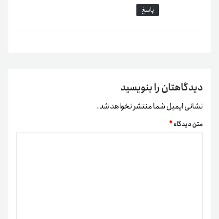
تراکنش را فراهم می‌کند و مقیاس‌پذیری چشمگیری دارد.
پاسخ
سرعت زیاد و کارمزد اندک
: شبکه TON به‌دلیل استفاده از
الگوریتم اجماع اثبات سهام (PoS)، تراکنش‌های سریع با کارمزد
بسیار اندک ارائه می‌دهد که آن را برای پرداخت‌های خُرد و انتقال
ارز ایدئال می‌کند.
توسعه غیرمتمرکز
: پس‌از جدا‌شدن تلگرام، توسعه پروژه
به‌دست TON Foundation سپرده شد که به‌صورت
دیدگاهتان را بنویسید
غیرمتمرکز مدیریت می‌شود و به رشد پایدار آن کمک می‌کند.
پشتیبانی از قراردادهای هوشمند
: تون کوین از
نشانی ایمیل شما منتشر نخواهد شد.
قراردادهای هوشمند پیشرفته پشتیبانی و این ویژگی به
متن دیدگاه
*
توسعه‌دهندگان کمک می‌کند تا اپلیکیشن‌های غیرمتمرکز
(dApps) متنوعی روی این شبکه ایجاد کنند.
ارتباط اولیه با تلگرام
: به‌دلیل اینکه این پروژه را در ابتدا تیم
تلگرام طراحی کرد، اعتماد اولیه‌ای در جامعه کاربری ایجاد کرده
که همچنان بر شهرت آن تأثیر می‌گذارد.
قابلیت استیکینگ (Staking)
: کاربران می‌توانند تون
کوین‌های خود را در شبکه استیک و در ازای کمک به تأمین امنیت
و عملکرد شبکه، پاداش دریافت کنند.