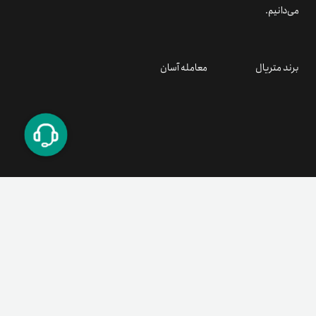
می‌دانیم.
افزودن موجودی به حساب
پس‌از ایجاد حساب، برای خرید تون کوین باید موجودی خود را
برند متریال
معامله آسان
افزایش دهید. در‌صورتی‌که می‌خواهید با تتر تون کوین بخرید،
وارد بخش «شارژ با تتر» شوید و مبلغ مدنظر را به آدرس کیف‌پول
تترلند ارسال کنید. درصورت خرید با ریال، ابتدا اطلاعات بانکی
خود را ثبت و مبلغ مدنظر را از‌طریق درگاه پرداخت امن به حساب
کاربری واریز کنید. پس‌از تأیید واریز، موجودی حساب شما در
پروفایل نمایش داده می‌شود.
ثبت سفارش خرید تون کوین
با داشتن موجودی کافی، به بخش «معاملات ارز دیجیتال» بروید و
۰۲۱ ۹۱ ۳۰۰ ۳۰۰
support@tetherland.com
از میان رمزارزهای موجود، تون کوین (TON) را انتخاب کنید. مقدار
دلخواه خود را برای خرید وارد و پیش‌از نهایی‌کردن سفارش، نرخ
تبدیل به ریال یا تتر را بررسی کنید. پیشنهاد می‌کنیم که پیش‌از