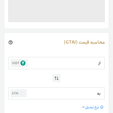
محاسبه قیمت (GTAI)
از
USDT
به
GTAI
نرخ تبدیل ≈
-