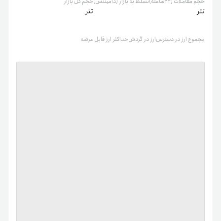
حجم معاملات (۲۴ساعته)
تسلط به بازار (دامیننس)
حجم کل بازار
تتر
تتر
مجموع ارز در دسترس
ارز در گردش
حداکثر ارز قابل عرضه