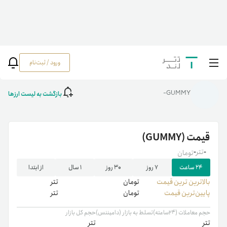
ورود / ثبت‌نام
خانه
/
رمزارزها
/
GUMMY
بازگشت به لیست ارزها
GUMMY-
قیمت
(GUMMY)
-
تتر
-
تومان
۲۴ ساعت
۷ روز
۳۰ روز
۱ سال
از ابتدا
بالاترین ‌ترین قیمت
تومان
تتر
پایین‌ترین قیمت
تومان
تتر
حجم معاملات (۲۴ساعته)
تسلط به بازار (دامیننس)
حجم کل بازار
تتر
تتر