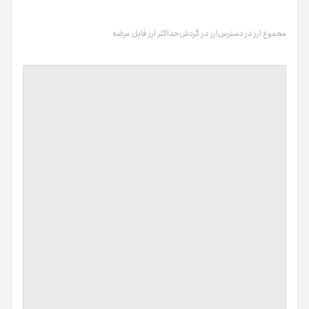
مجموع ارز در دسترس
ارز در گردش
حداکثر ارز قابل عرضه