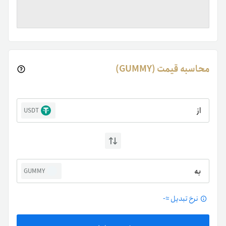
محاسبه قیمت (GUMMY)
از
USDT
به
GUMMY
نرخ تبدیل ≈
-