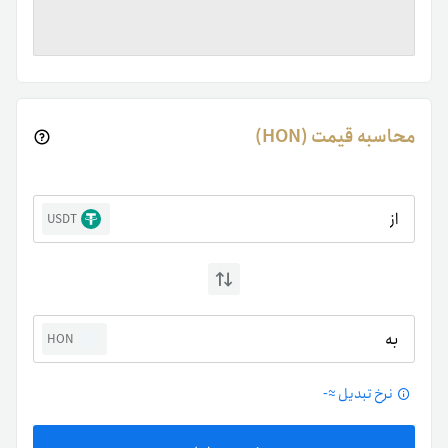
محاسبه قیمت (HON)
از
USDT
به
HON
نرخ تبدیل ≈
-