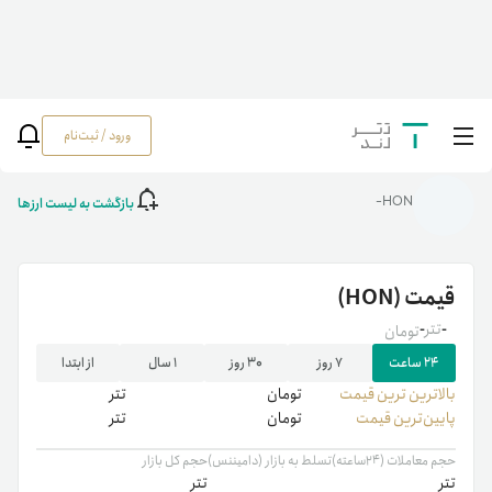
ورود / ثبت‌نام
خانه
/
رمزارزها
/
HON
بازگشت به لیست ارزها
HON-
قیمت
(HON)
-
تتر
-
تومان
۲۴ ساعت
۷ روز
۳۰ روز
۱ سال
از ابتدا
بالاترین ‌ترین قیمت
تومان
تتر
پایین‌ترین قیمت
تومان
تتر
حجم معاملات (۲۴ساعته)
تسلط به بازار (دامیننس)
حجم کل بازار
تتر
تتر