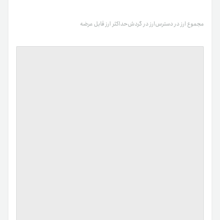
مجموع ارز در دسترس
ارز در گردش
حداکثر ارز قابل عرضه