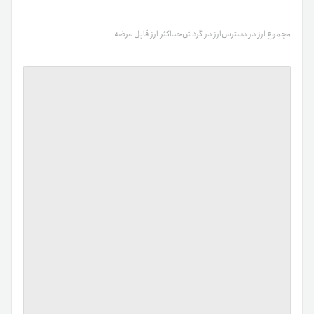
مجموع ارز در دسترس
ارز در گردش
حداکثر ارز قابل عرضه