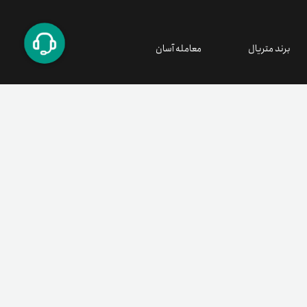
بله، خرید HUMA از صرافی های معتبر داخلی مانند تترلند امن
است و تراکنش ها با رعایت استانداردهای امنیتی انجام می
شود.
برند متریال
معامله آسان
آیا امکان مشارکت در پروژه با داشتن HUMA وجود دارد؟
بله، دارندگان HUMA می توانند در تصمیم گیری ها و برخی
فعالیت های پلتفرم مشارکت داشته باشند و از مزایای جامعه
کاربری بهره مند شوند.
۰۲۱ ۹۱ ۳۰۰ ۳۰۰
support@tetherland.com