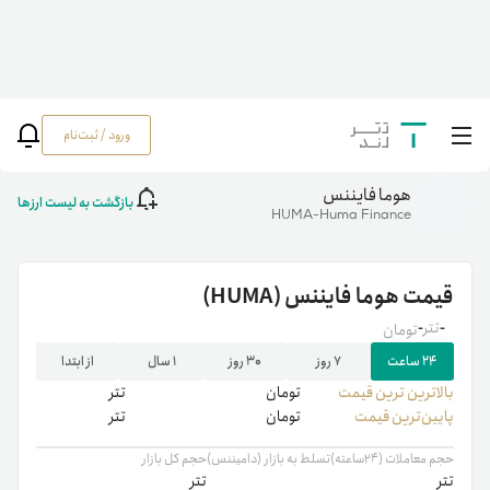
ورود / ثبت‌نام
خانه
/
رمزارزها
/
خرید هوما (HUMA) | فروش HUMA | نمودار لحظه ای قیمت هوما
هوما فایننس
بازگشت به لیست ارزها
HUMA-Huma Finance
قیمت
هوما فایننس
(HUMA)
-
تتر
-
تومان
۲۴ ساعت
۷ روز
۳۰ روز
۱ سال
از ابتدا
بالاترین ‌ترین قیمت
تومان
تتر
پایین‌ترین قیمت
تومان
تتر
حجم معاملات (۲۴ساعته)
تسلط به بازار (دامیننس)
حجم کل بازار
تتر
تتر