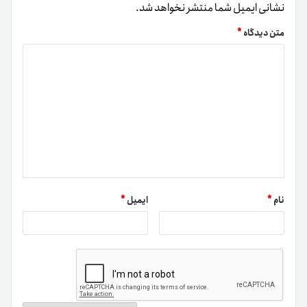
طوری که هر خبر مثبت درباره پیشرفت پروژه می تواند باعث
نشانی ایمیل شما منتشر نخواهد شد.
افزایش قیمت و هر فشار فروش یا انتظارات نزولی می تواند باعث
متن دیدگاه
*
کاهش ارزش شود.
ویژگی های رمز ارز هوما فایننس
رمز ارز هوما فایننس یک توکن مبتنی بر بلاکچین است که در حوزه
امور مالی غیرمتمرکز (DeFi) فعالیت می کند و ویژگی های کلیدی
آن شامل موارد زیر است:
مبتنی بر بلاکچین: HUMA بر بستر بلاکچین فعالیت می
کند و از شفافیت، امنیت و تراکنش های غیرمتمرکز بهره می برد.
نام
*
ایمیل
*
کاربرد در امور مالی غیرمتمرکز: این توکن برای ارائه خدمات
مالی غیرمتمرکز مانند وام دهی، استیکینگ و مشارکت در پلتفرم
های DeFi استفاده می شود.
نقد شوندگی مناسب: HUMA قابلیت تبدیل سریع به سایر
ارزهای دیجیتال یا استیبل کوین ها را دارد و مدیریت دارایی
کاربران را آسان می کند.