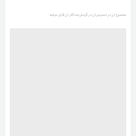
مجموع ارز در دسترس
ارز در گردش
حداکثر ارز قابل عرضه