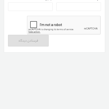
فروش را شناسایی کنند. برای دسترسی سریع و دقیق به قیمت
هایپرلن، می‌توانید از صرافی تترلند استفاده کنید و معاملات خود
را به راحتی مدیریت نمایید.
ویژگی های هایپرلن (HYPER)
برای خرید هایپرلن (HYPER) بهتر است ابتدا با ویژگی‌های آن آشنا
شوید. ویژگی‌های مهم این رمزارز عبارت‌اند از:
شبکه غیرمتمرکز: تراکنش‌ها به صورت مستقل و امن انجام
می‌شوند.
تراکنش سریع: سرعت بالای پردازش تراکنش‌ها.
امنیت بالا: الگوریتم‌های پیشرفته برای محافظت از
دارایی‌ها.
قابلیت استیکینگ: کاربران می‌توانند توکن‌ها را استیک
کنند و پاداش دریافت نمایند.
شفافیت کامل: تمامی تراکنش‌ها در بلاکچین قابل
مشاهده هستند.