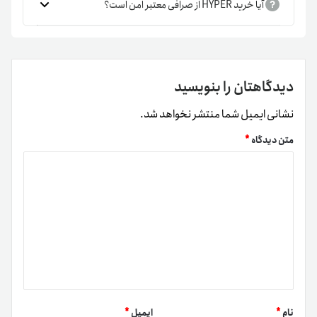
روند بازار، زمان مناسب برای معامله را شناسایی کنید.
آیا خرید HYPER از صرافی معتبر امن است؟
برای راحتی بیشتر و دسترسی به قیمت لحظه‌ای هایپرلن، خرید و
فروش سریع و امن HYPER، پیشنهاد می‌کنیم از تترلند استفاده
کنید. تترلند با پشتیبانی ۲۴ ساعته و رابط کاربری ساده، بستری
دیدگاهتان را بنویسید
مطمئن برای سرمایه‌گذاری و مدیریت معاملات شما نظیر
خرید و
نشانی ایمیل شما منتشر نخواهد شد.
فروش تتر
فراهم می‌آورد و تجربه‌ای سریع و آسان در بازار ارزهای
دیجیتال ارائه می‌دهد.
متن دیدگاه
*
قیمت HYPER
قیمت هایپرلن (HYPER) نظیر
قیمت بیت کوین
به‌ صورت
لحظه‌ای تحت تأثیر عرضه و تقاضا در بازار ارزهای دیجیتال قرار
دارد و ممکن است نوسانات قابل توجهی داشته باشد. بررسی
نمودار قیمت HYPER به کاربران کمک می‌کند روند کوتاه ‌مدت و
بلندمدت این رمزارز را تحلیل کنند. برای سرمایه‌گذاران، اطلاع از
قیمت لحظه‌ای اهمیت بالایی دارد تا زمان مناسب برای خرید یا
نام
*
ایمیل
*