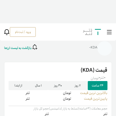
ورود / ثبت‌نام
خانه
/
رمزارزها
/
KDA
بازگشت به لیست ارزها
KDA-
قیمت
(KDA)
-
تتر
-
تومان
۲۴ ساعت
۷ روز
۳۰ روز
۱ سال
از ابتدا
بالاترین ‌ترین قیمت
تومان
تتر
پایین‌ترین قیمت
تومان
تتر
حجم معاملات (۲۴ساعته)
تسلط به بازار (دامیننس)
حجم کل بازار
تتر
تتر