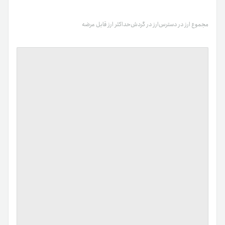
مجموع ارز در دسترس
ارز در گردش
حداکثر ارز قابل عرضه