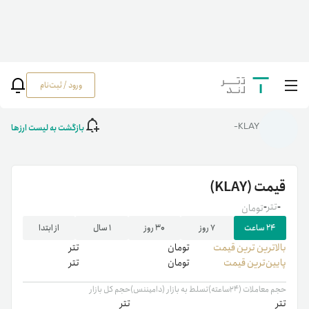
ورود / ثبت‌نام
خانه
/
رمزارزها
/
KLAY
بازگشت به لیست ارزها
KLAY-
قیمت
(KLAY)
-
تتر
-
تومان
۲۴ ساعت
۷ روز
۳۰ روز
۱ سال
از ابتدا
بالاترین ‌ترین قیمت
تومان
تتر
پایین‌ترین قیمت
تومان
تتر
حجم معاملات (۲۴ساعته)
تسلط به بازار (دامیننس)
حجم کل بازار
تتر
تتر