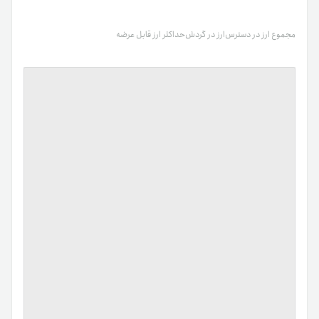
مجموع ارز در دسترس
ارز در گردش
حداکثر ارز قابل عرضه