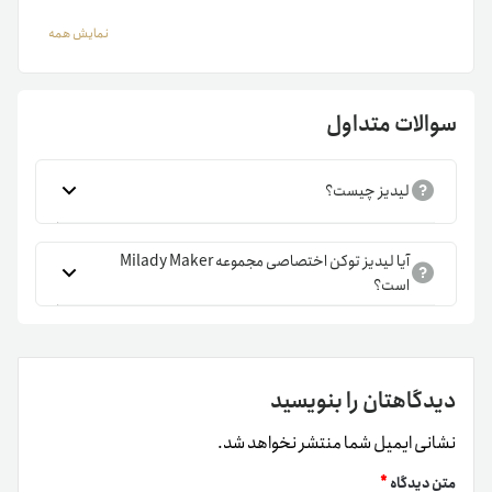
می‌توانید سفارش خود را در مبدل رمزارزی تترلند ثبت کنید.
نمایش همه
قیمت لیدیز
میم کوین لیدیز در سال ۲۰۲۳ راه‌اندازی شده است. در همان
سوالات متداول
روزهای ابتدایی عرضه، توییت ایلان ماسک باعث شد تا لیدیز در
کمتر از ۲ روز بیش از ۱۰هزار درصد افزایش قیمت را تجربه کند.
لیدیز چیست؟
باوجوداین، پس‌از‌آن خیلی زود روند نزولی را در پیش گرفت.
آیا لیدیز توکن اختصاصی مجموعه Milady Maker
قبل از خرید و فروش لیدیز باید قیمت آن را بررسی کنید. نمودار
است؟
قیمت لحظه‌ای LADYS را در بالای همین صفحه مشاهده
می‌کنید. پس‌از‌آن می‌توانید سفارش خرید یا فروش لیدیز را در
مبدل رمزارزی تترلند ثبت کنید.
دیدگاهتان را بنویسید
ویژگی‌های لیدیز
نشانی ایمیل شما منتشر نخواهد شد.
میم کوین لیدیز کاربرد خاصی ندارد. جالب است بدانید که در
متن دیدگاه
*
وب‌سایت رسمی این میم‌کوین نیز اعلام شده که خریداران آن نباید