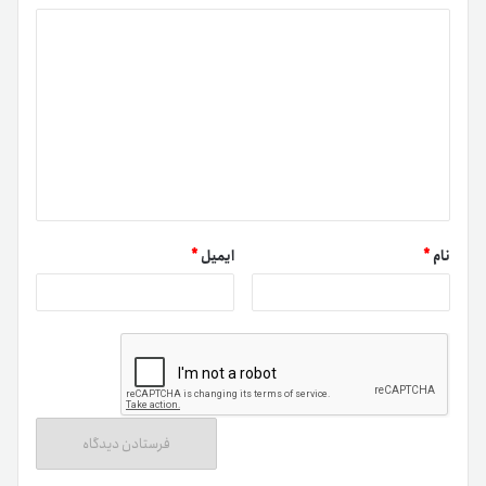
انتظار کسب سود از خرید آن داشته باشند. میم‌کوین مذکور از
تصویر بانویی چینی الگوبرداری شده است و به‌معنی واقعی کلمه
هیچ هدف خاصی به‌جز سرگرمی و طنز را دنبال نمی‌کند.
نام
*
ایمیل
*