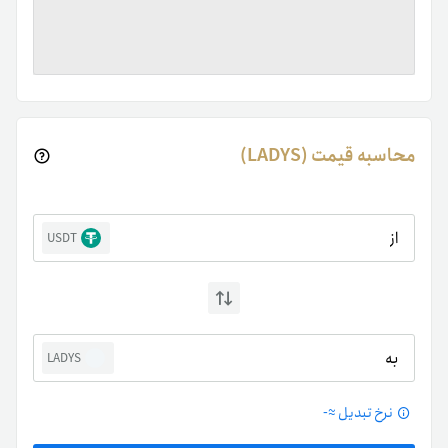
محاسبه قیمت (LADYS)
از
USDT
به
LADYS
نرخ تبدیل ≈
-