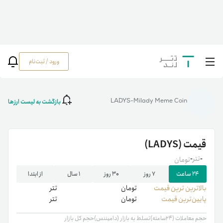
ورود / ثبت‌نام
خانه
/
رمزارزها
/
قیمت لیدیز (LADYS) | خرید Milady Meme Coin | قیمت لحظه‌ای
لیدیز (LADYS)
بازگشت به لیست ارزها
LADYS-Milady Meme Coin
قیمت
(LADYS)
-
تتر
-
تومان
۲۴ ساعت
۷ روز
۳۰ روز
۱ سال
از ابتدا
بالاترین ‌ترین قیمت
تومان
تتر
پایین‌ترین قیمت
تومان
تتر
حجم معاملات (۲۴ساعته)
تسلط به بازار (دامیننس)
حجم کل بازار