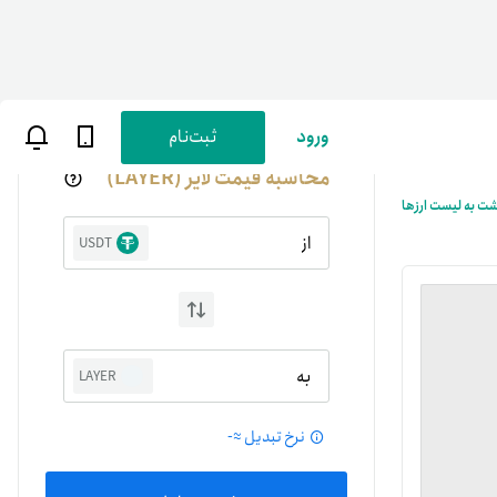
ورود
ثبت‌نام
محاسبه قیمت لایر (LAYER)
شت به لیست ارزها
از
USDT
ن
پارسی
به
LAYER
صات کاربری
نرخ تبدیل ≈
-
ب‌های بانکی