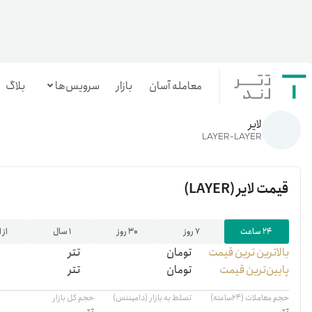
معامله آسان
بازار
سرویس‌ها
بلاگ
خانه
/
رمزارزها
/
LAYER
لایر
معامله‌آسان
LAYER-LAYER
بازار تترلند
قیمت
لایر
(LAYER)
سرمایه‌گذاری آسان
۲۴ ساعت
۷ روز
۳۰ روز
۱ سال
از 
بالاترین ‌ترین قیمت
تومان
تتر
پایین‌ترین قیمت
تومان
تتر
حجم معاملات (۲۴ساعته)
تسلط به بازار (دامیننس)
حجم کل بازار