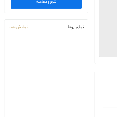
شروع معامله
یمات
نمای ارزها
نمایش همه
ج