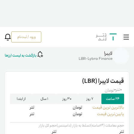
ورود / ثبت‌نام
خانه
/
رمزارزها
/
LBR
لایبرا
بازگشت به لیست ارزها
LBR-Lybra Finance
قیمت
لایبرا
(LBR)
-
تتر
-
تومان
۲۴ ساعت
۷ روز
۳۰ روز
۱ سال
از ابتدا
بالاترین ‌ترین قیمت
تومان
تتر
پایین‌ترین قیمت
تومان
تتر
حجم معاملات (۲۴ساعته)
تسلط به بازار (دامیننس)
حجم کل بازار
تتر
تتر