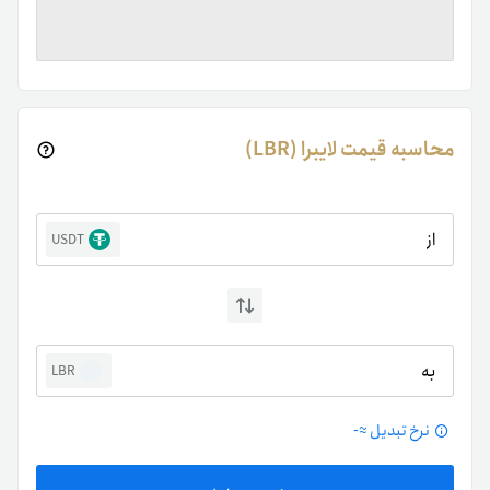
محاسبه قیمت لایبرا (LBR)
از
USDT
به
LBR
نرخ تبدیل ≈
-