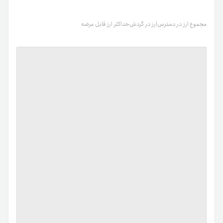
مجموع ارز در دسترس
ارز در گردش
حداکثر ارز قابل عرضه