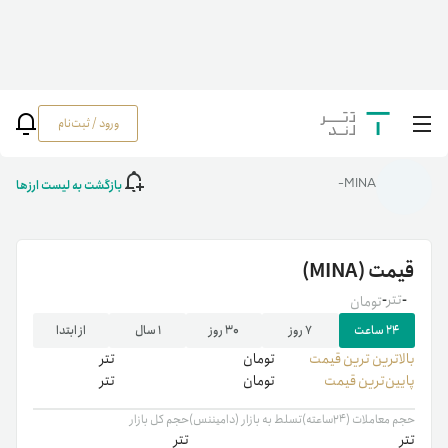
ورود / ثبت‌نام
خانه
/
رمزارزها
/
MINA
بازگشت به لیست ارزها
MINA-
قیمت
(MINA)
-
تتر
-
تومان
۲۴ ساعت
۷ روز
۳۰ روز
۱ سال
از ابتدا
بالاترین ‌ترین قیمت
تومان
تتر
پایین‌ترین قیمت
تومان
تتر
حجم معاملات (۲۴ساعته)
تسلط به بازار (دامیننس)
حجم کل بازار
تتر
تتر