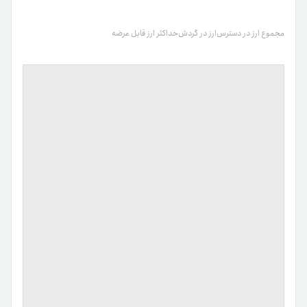
مجموع ارز در دسترس
ارز در گردش
حداکثر ارز قابل عرضه