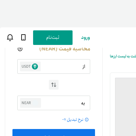
ورود
ثبت‌نام
محاسبه قیمت (NEAR)
شت به لیست ارزها
از
USDT
ن
پارسی
به
NEAR
صات کاربری
نرخ تبدیل ≈
-
ب‌های بانکی