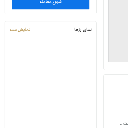
شروع معامله
یمات
نمای ارزها
نمایش همه
ج
ات ابری است که