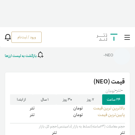
ورود / ثبت‌نام
خانه
/
رمزارزها
/
NEO
بازگشت به لیست ارزها
NEO-
قیمت
(NEO)
-
تتر
-
تومان
۲۴ ساعت
۷ روز
۳۰ روز
۱ سال
از ابتدا
بالاترین ‌ترین قیمت
تومان
تتر
پایین‌ترین قیمت
تومان
تتر
حجم معاملات (۲۴ساعته)
تسلط به بازار (دامیننس)
حجم کل بازار
تتر
تتر