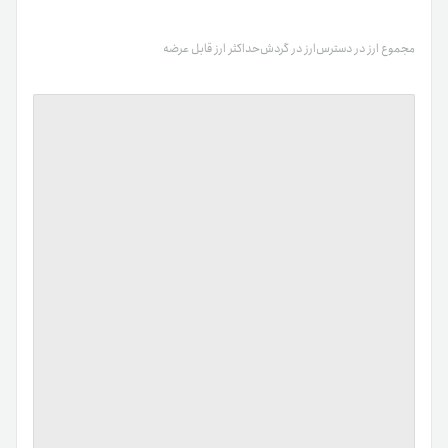
مجموع ارز در دسترس
ارز در گردش
حداکثر ارز قابل عرضه