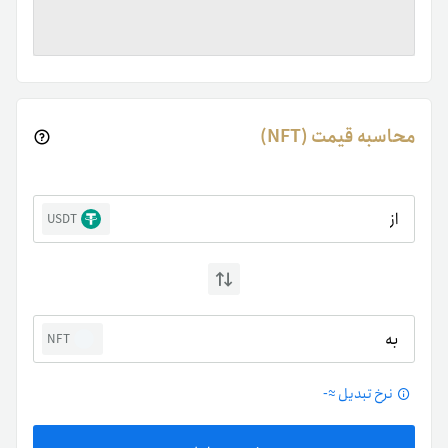
محاسبه قیمت (NFT)
از
USDT
به
NFT
نرخ تبدیل ≈
-