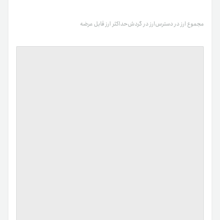
مجموع ارز در دسترس
ارز در گردش
حداکثر ارز قابل عرضه