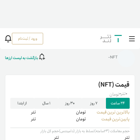
ورود / ثبت‌نام
خانه
/
رمزارزها
/
NFT
بازگشت به لیست ارزها
NFT-
قیمت
(NFT)
-
تتر
-
تومان
۲۴ ساعت
۷ روز
۳۰ روز
۱ سال
از ابتدا
بالاترین ‌ترین قیمت
تومان
تتر
پایین‌ترین قیمت
تومان
تتر
حجم معاملات (۲۴ساعته)
تسلط به بازار (دامیننس)
حجم کل بازار
تتر
تتر