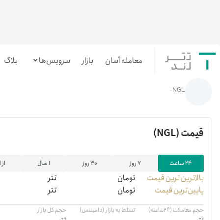
معامله آسان
بازار
سرویس‌ها
بلاگ
خانه
/
رمزارزها
/
NGL
NGL-
معامله‌آسان
بازار تترلند
قیمت
(NGL)
سرمایه‌گذاری آسان
۲۴ ساعت
۷ روز
۳۰ روز
۱ سال
از 
بالاترین ‌ترین قیمت
تومان
تتر
پایین‌ترین قیمت
تومان
تتر
حجم معاملات (۲۴ساعته)
تسلط به بازار (دامیننس)
حجم کل بازار