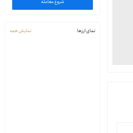
شروع معامله
یمات
نمای ارزها
نمایش همه
ج