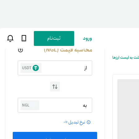
ورود
ثبت‌نام
محاسبه قیمت (NGL)
شت به لیست ارزها
از
USDT
ن
پارسی
به
NGL
صات کاربری
نرخ تبدیل ≈
-
ب‌های بانکی