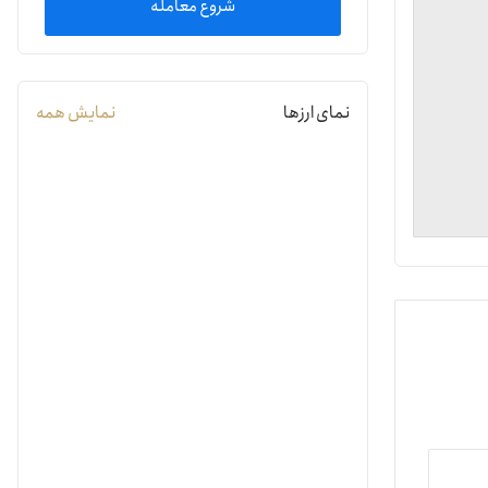
شروع معامله
یمات
نمای ارزها
نمایش همه
ج