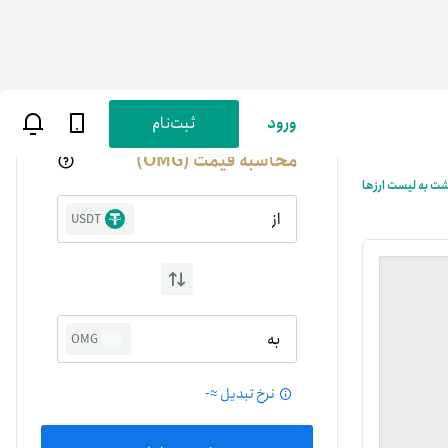
ورود
ثبت‌نام
محاسبه قیمت (OMG)
شت به لیست ارزها
از
USDT
ن
پارسی
به
OMG
صات کاربری
نرخ تبدیل ≈
-
ب‌های بانکی