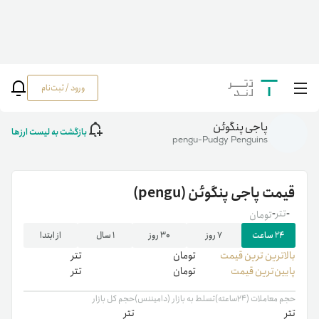
ورود / ثبت‌نام
خانه
/
رمزارزها
/
pengu
پاجی پنگوئن
بازگشت به لیست ارزها
pengu-Pudgy Penguins
قیمت
پاجی پنگوئن
(pengu)
-
تتر
-
تومان
۲۴ ساعت
۷ روز
۳۰ روز
۱ سال
از ابتدا
بالاترین ‌ترین قیمت
تومان
تتر
پایین‌ترین قیمت
تومان
تتر
حجم معاملات (۲۴ساعته)
تسلط به بازار (دامیننس)
حجم کل بازار
تتر
تتر