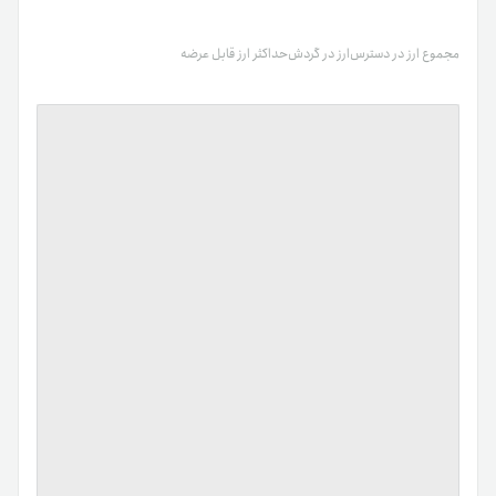
مجموع ارز در دسترس
ارز در گردش
حداکثر ارز قابل عرضه