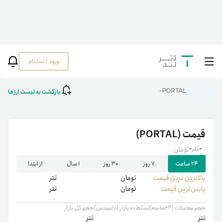
ورود / ثبت‌نام
خانه
/
رمزارزها
/
PORTAL
بازگشت به لیست ارزها
PORTAL-
قیمت
(PORTAL)
-
تتر
-
تومان
۲۴ ساعت
۷ روز
۳۰ روز
۱ سال
از ابتدا
بالاترین ‌ترین قیمت
تومان
تتر
پایین‌ترین قیمت
تومان
تتر
حجم معاملات (۲۴ساعته)
تسلط به بازار (دامیننس)
حجم کل بازار
تتر
تتر