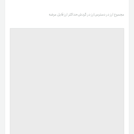
مجموع ارز در دسترس
ارز در گردش
حداکثر ارز قابل عرضه