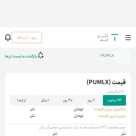
ورود / ثبت‌نام
خانه
/
رمزارزها
/
PUMLX
بازگشت به لیست ارزها
PUMLX-
قیمت
(PUMLX)
-
تتر
-
تومان
۲۴ ساعت
۷ روز
۳۰ روز
۱ سال
از ابتدا
بالاترین ‌ترین قیمت
تومان
تتر
پایین‌ترین قیمت
تومان
تتر
حجم معاملات (۲۴ساعته)
تسلط به بازار (دامیننس)
حجم کل بازار
تتر
تتر