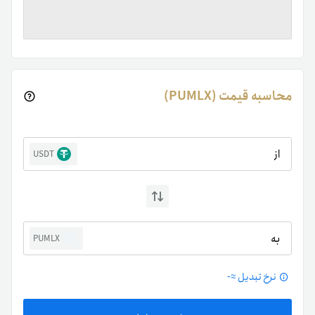
محاسبه قیمت (PUMLX)
از
USDT
به
PUMLX
نرخ تبدیل ≈
-