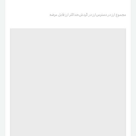
مجموع ارز در دسترس
ارز در گردش
حداکثر ارز قابل عرضه