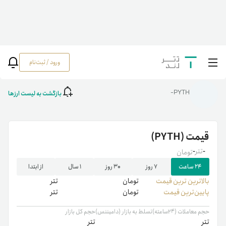
ورود / ثبت‌نام
خانه
/
رمزارزها
/
قیمت ارز PYTH | خرید PYTH | نمودار قیمت لحظه‌ای
بازگشت به لیست ارزها
PYTH-
قیمت
(PYTH)
-
تتر
-
تومان
۲۴ ساعت
۷ روز
۳۰ روز
۱ سال
از ابتدا
بالاترین ‌ترین قیمت
تومان
تتر
پایین‌ترین قیمت
تومان
تتر
حجم معاملات (۲۴ساعته)
تسلط به بازار (دامیننس)
حجم کل بازار
تتر
تتر