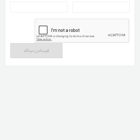
روندهای قیمتی و نقاط بهینه ورود و خروج از معامله را فراهم
می‌کند و نقش مهمی در مدیریت ریسک دارد.
ویژگی‌های ارز دیجیتال PYTH
PYTH یک توکن کاربردی در یک شبکه اوراکلی پیشرفته است که
داده‌های مالی را به‌صورت مستقیم از منابع معتبر بازار دریافت
می‌کند. تمرکز این پروژه بر دقت بالا، تأخیر کم در انتقال داده و
پوشش بازارهای متنوع، آن را به یکی از گزینه‌های مهم در زیرساخت
دیفای تبدیل کرده است. استفاده گسترده پروژه‌های بلاکچینی از
داده‌های Pyth می‌تواند تأثیر مستقیمی بر ارزش و تقاضای توکن
PYTH داشته باشد و همین موضوع باعث توجه سرمایه‌گذاران به
این ارز دیجیتال شده است.
کاربردهای ارز PYTH
توکن PYTH در اکوسیستم شبکه Pyth برای اهداف مختلفی مورد