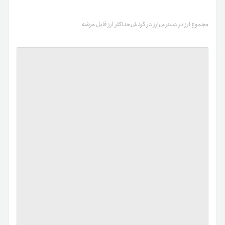
مجموع ارز در دسترس
ارز در گردش
حداکثر ارز قابل عرضه