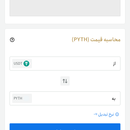
محاسبه قیمت (PYTH)
از
USDT
به
PYTH
نرخ تبدیل ≈
-