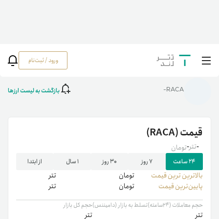
ورود / ثبت‌نام
خانه
/
رمزارزها
/
RACA
بازگشت به لیست ارزها
RACA-
قیمت
(RACA)
-
تتر
-
تومان
۲۴ ساعت
۷ روز
۳۰ روز
۱ سال
از ابتدا
بالاترین ‌ترین قیمت
تومان
تتر
پایین‌ترین قیمت
تومان
تتر
حجم معاملات (۲۴ساعته)
تسلط به بازار (دامیننس)
حجم کل بازار
تتر
تتر