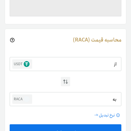
محاسبه قیمت (RACA)
از
USDT
به
RACA
نرخ تبدیل ≈
-