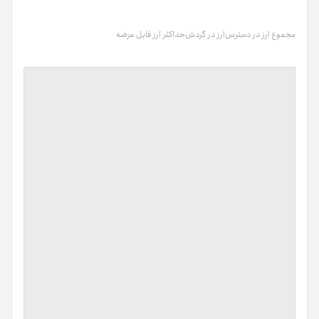
مجموع ارز در دسترس
ارز در گردش
حداکثر ارز قابل عرضه