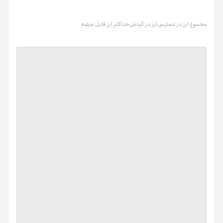
مجموع ارز در دسترس
ارز در گردش
حداکثر ارز قابل عرضه