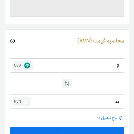
محاسبه قیمت (RVN)
از
USDT
به
RVN
نرخ تبدیل ≈
-