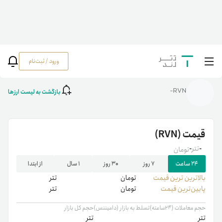
ورود / ثبت‌نام
خانه
/
رمزارزها
/
RVN
بازگشت به لیست ارزها
RVN-
قیمت
(RVN)
-
تتر
-
تومان
۲۴ ساعت
۷ روز
۳۰ روز
۱ سال
از ابتدا
بالاترین ‌ترین قیمت
تومان
تتر
پایین‌ترین قیمت
تومان
تتر
حجم معاملات (۲۴ساعته)
تسلط به بازار (دامیننس)
حجم کل بازار
تتر
تتر