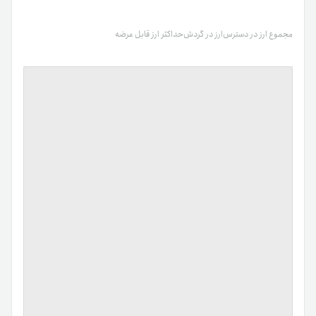
مجموع ارز در دسترس
ارز در گردش
حداکثر ارز قابل عرضه