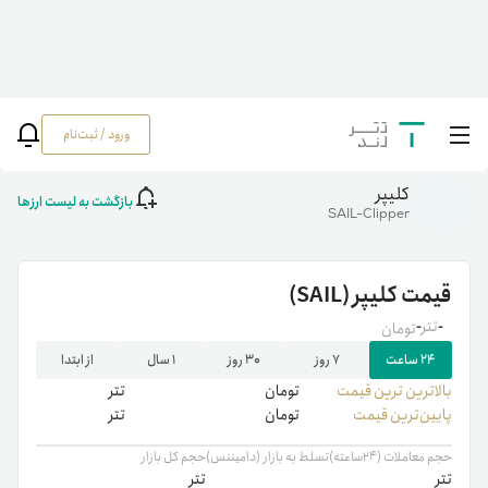
ورود / ثبت‌نام
خانه
/
رمزارزها
/
SAIL
کلیپر
بازگشت به لیست ارزها
SAIL-Clipper
قیمت
کلیپر
(SAIL)
-
تتر
-
تومان
۲۴ ساعت
۷ روز
۳۰ روز
۱ سال
از ابتدا
بالاترین ‌ترین قیمت
تومان
تتر
پایین‌ترین قیمت
تومان
تتر
حجم معاملات (۲۴ساعته)
تسلط به بازار (دامیننس)
حجم کل بازار
تتر
تتر