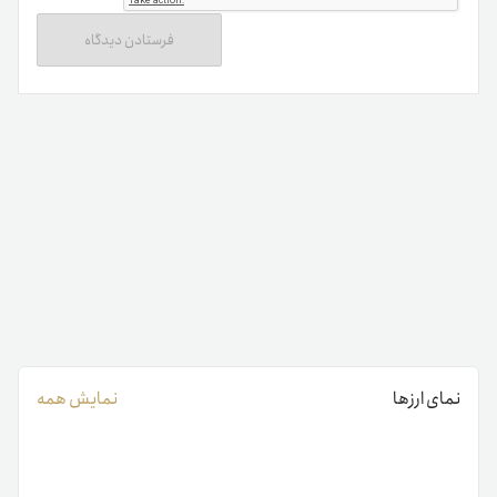
استفاده از خدمات سندباکس را در قالب توکن Sand بپردازند.
علاوه‌بر آن سایر کاربران برای خرید زمین‌های مجازی و سایر آیتم‌ها
و اقلام درون بازی به همین ارز دیجیتال نیاز دارند. پاداش گیمرها
در بازی‌های سندباکس در قالب همین توکن پرداخت می‌شود.
از آن گذشته سندباکس به‌صورت غیرمتمرکز اداره می‌شود. بر این
اساس آن دسته از کاربران که سندباکس را می‌خرند و این ارز
دیجیتال را در ولت خاصی نگه‌داری می‌کنند، از حق رأی در
تصمیم‌گیری‌های این پروژه برخوردار خواهند بود.
نمای ارزها
نمایش همه