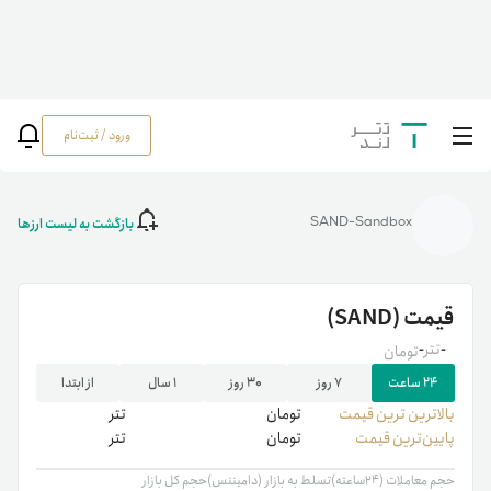
ورود / ثبت‌نام
خانه
/
رمزارزها
/
قیمت سندباکس (SAND) | خرید SAND | قیمت لحظه‌ای سندباکس
(SAND)
بازگشت به لیست ارزها
SAND-Sandbox
قیمت
(SAND)
-
تتر
-
تومان
۲۴ ساعت
۷ روز
۳۰ روز
۱ سال
از ابتدا
بالاترین ‌ترین قیمت
تومان
تتر
پایین‌ترین قیمت
تومان
تتر
حجم معاملات (۲۴ساعته)
تسلط به بازار (دامیننس)
حجم کل بازار