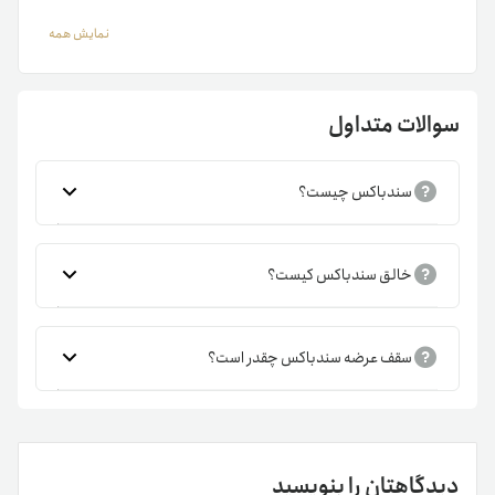
SAND، می‌توانید سفارش خود را در مبدل رمزارزی تترلند ثبت
نمایش همه
کنید.
قیمت سندباکس
سوالات متداول
عرضه و تقاضا و تعداد گیمرهای فعال در پلتفرم سندباکس دو
عامل تعیین‌‌کننده قیمت رمزارز SAND هستند. ناگفته نماند که
سندباکس چیست؟
نقشه راه توسعه این پلتفرم در جلب توجه گیمرها نقش مهمی ایفا
می‌کند. قبل‌از خرید و فروش SAND باید نمودار قیمت سندباکس
را بررسی کنید. نمودار قیمت لحظه‌ای سندباکس را در بالای همین
خالق سندباکس کیست؟
صفحه مشاهده می‌کنید. پس‌از آن می‌توانید سفارش خرید یا
فروش SAND را در مبدل رمزارزی تترلند ثبت کنید.
سقف عرضه سندباکس چقدر است؟
لینک های مفید:
قیمت بیت کوین
ویژگی‌های سندباکس
دیدگاهتان را بنویسید
ویژگی‌های اصلی رمزارز SAND از این قرارند: