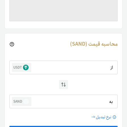
محاسبه قیمت (SAND)
از
USDT
به
SAND
نرخ تبدیل ≈
-