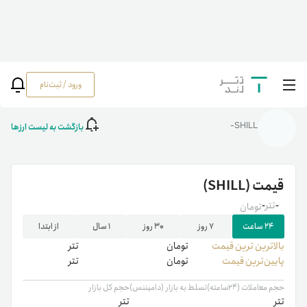
ورود / ثبت‌نام
خانه
/
رمزارزها
/
SHILL
بازگشت به لیست ارزها
SHILL-
قیمت
(SHILL)
-
تتر
-
تومان
۲۴ ساعت
۷ روز
۳۰ روز
۱ سال
از ابتدا
بالاترین ‌ترین قیمت
تومان
تتر
پایین‌ترین قیمت
تومان
تتر
حجم معاملات (۲۴ساعته)
تسلط به بازار (دامیننس)
حجم کل بازار
تتر
تتر