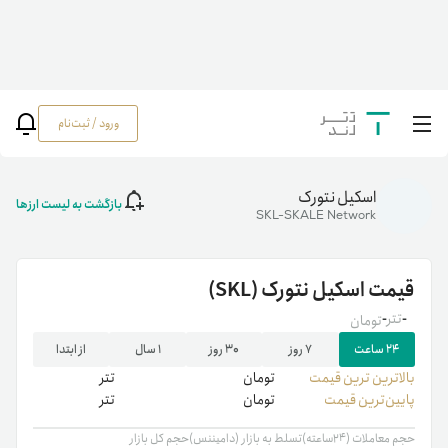
ورود / ثبت‌نام
خانه
/
رمزارزها
/
قیمت اسکیل نتورک | خرید SKL | نمودار قیمت لحظه ای اسکیل نتورک
(SKL)
اسکیل نتورک
بازگشت به لیست ارزها
SKL-SKALE Network
قیمت
اسکیل نتورک
(SKL)
-
تتر
-
تومان
۲۴ ساعت
۷ روز
۳۰ روز
۱ سال
از ابتدا
بالاترین ‌ترین قیمت
تومان
تتر
پایین‌ترین قیمت
تومان
تتر
حجم معاملات (۲۴ساعته)
تسلط به بازار (دامیننس)
حجم کل بازار