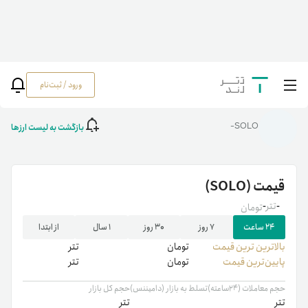
ورود / ثبت‌نام
خانه
/
رمزارزها
/
SOLO
بازگشت به لیست ارزها
SOLO-
قیمت
(SOLO)
-
تتر
-
تومان
۲۴ ساعت
۷ روز
۳۰ روز
۱ سال
از ابتدا
بالاترین ‌ترین قیمت
تومان
تتر
پایین‌ترین قیمت
تومان
تتر
حجم معاملات (۲۴ساعته)
تسلط به بازار (دامیننس)
حجم کل بازار
تتر
تتر