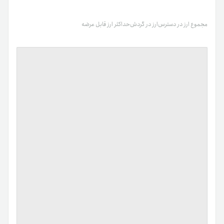
مجموع ارز در دسترس
ارز در گردش
حداکثر ارز قابل عرضه