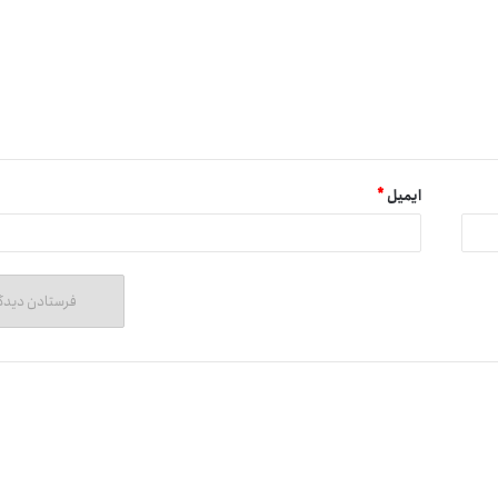
ته، امنیت تراکنش ها و داده ها تضمین می شود.
سابسکوئید (SQD) با ویژگی های منحصر به فرد خود مانند م
ر اکوسیستم بلاک چین فعالیت کنند.
ایمیل
*
ارز دیجیتال سابسکوئید (SQD) علاوه بر نقش سرمایه گذاری، در کاربردهای متنوعی در حوزه بلاک چین و داده های وب 