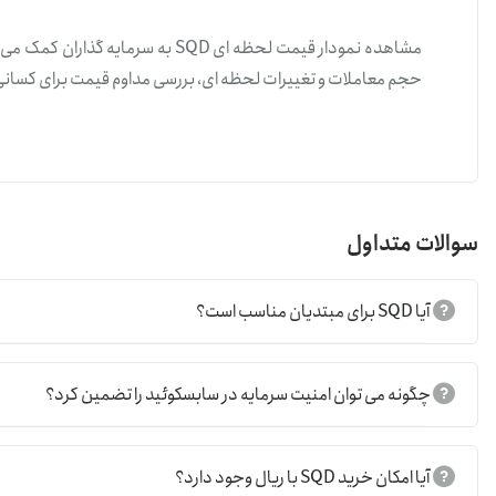
مشاهده نمودار قیمت لحظه ای SQD به 
حجم معاملات و تغییرات لحظه ای، بررسی مداوم قیمت برای کسانی 
خرید و فروش ارز سابسکوید
برای خرید و فروش ارز سابسکوئید همانند
خرید و فروش تتر
توکن SQD را در بازارهای اسپات با تتر (USDT) معامله کنید.
سوالات متداول
همچنین می توان SQD را دوباره به تتر یا ارز دیگر تبدیل و فروش انجام داد.
آیا SQD برای مبتدیان مناسب است؟
این روش به شما امکان می دهد از نوسانات قیمت لحظه ای بهره ببر
قیمت تک ارزSQD
چگونه می توان امنیت سرمایه در سابسکوئید را تضمین کرد؟
قیمت تک ارز سابسکوئید (SQD) نظیر
قیمت لحظه ای بیت کوین
ب
عرضه و تقاضا، حجم معاملات، اخبار مربوط به پروژه و شرایط کلی با
آیا امکان خرید SQD با ریال وجود دارد؟