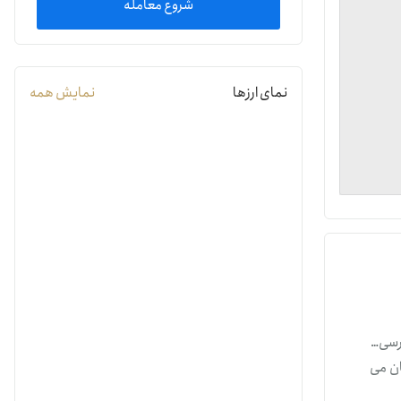
شروع معامله
یمات
نمای ارزها
نمایش همه
ج
دف بهبود دسترسی و
ن می