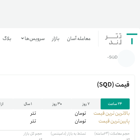
معامله آسان
بازار
سرویس‌ها
بلاگ
خانه
/
رمزارزها
/
قیمت ارز سابسکوید | خرید SQD | نمودار قیمت لحظه ای سابسکوید
SQD-
معامله‌آسان
بازار تترلند
قیمت
(SQD)
سرمایه‌گذاری آسان
۲۴ ساعت
۷ روز
۳۰ روز
۱ سال
از 
بالاترین ‌ترین قیمت
تومان
تتر
پایین‌ترین قیمت
تومان
تتر
حجم معاملات (۲۴ساعته)
تسلط به بازار (دامیننس)
حجم کل بازار