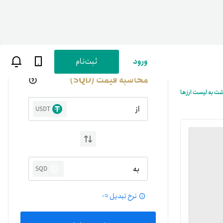
ورود
ثبت‌نام
محاسبه قیمت (SQD)
شت به لیست ارزها
از
USDT
ن
پارسی
به
SQD
صات کاربری
نرخ تبدیل ≈
-
ب‌های بانکی