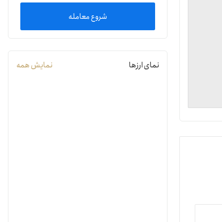
شروع معامله
یمات
ج
نمای ارزها
نمایش همه