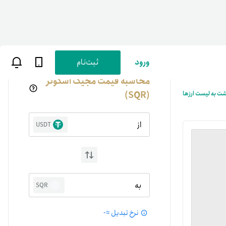
ورود
ثبت‌نام
محاسبه قیمت مجیک اسکوئر
(SQR)
شت به لیست ارزها
از
USDT
ن
پارسی
به
SQR
صات کاربری
نرخ تبدیل ≈
-
ب‌های بانکی