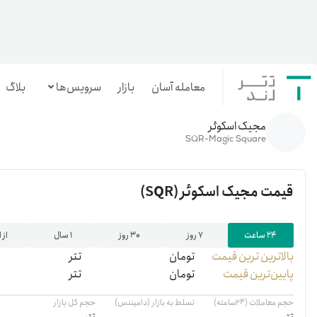
معامله آسان
بازار
سرویس‌ها
بلاگ
خانه
/
رمزارزها
/
SQR
مجیک اسکوئر
معامله‌آسان
SQR-Magic Square
بازار تترلند
قیمت
مجیک اسکوئر
(SQR)
سرمایه‌گذاری آسان
۲۴ ساعت
۷ روز
۳۰ روز
۱ سال
از 
بالاترین ‌ترین قیمت
تومان
تتر
پایین‌ترین قیمت
تومان
تتر
حجم معاملات (۲۴ساعته)
تسلط به بازار (دامیننس)
حجم کل بازار