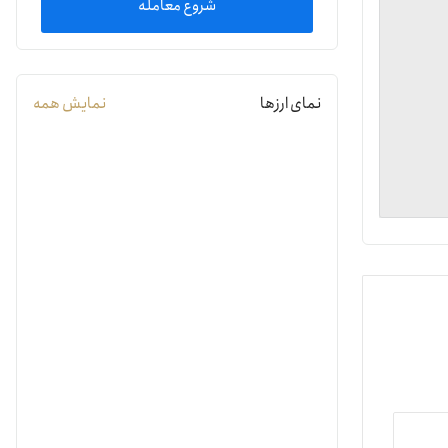
شروع معامله
یمات
نمای ارزها
نمایش همه
ج