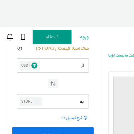
ورود
ثبت‌نام
محاسبه قیمت (STORJ)
شت به لیست ارزها
از
USDT
ن
پارسی
به
STORJ
صات کاربری
نرخ تبدیل ≈
-
ب‌های بانکی