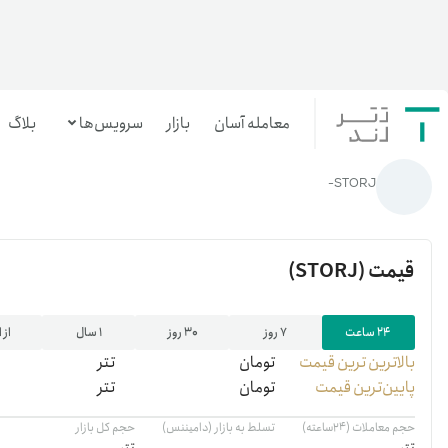
معامله آسان
بازار
سرویس‌ها
بلاگ
خانه
/
رمزارزها
/
STORJ
STORJ-
معامله‌آسان
بازار تترلند
قیمت
(STORJ)
سرمایه‌گذاری آسان
۲۴ ساعت
۷ روز
۳۰ روز
۱ سال
از 
بالاترین ‌ترین قیمت
تومان
تتر
پایین‌ترین قیمت
تومان
تتر
حجم معاملات (۲۴ساعته)
تسلط به بازار (دامیننس)
حجم کل بازار