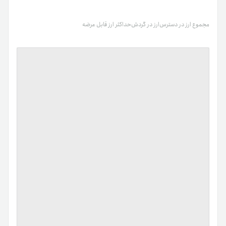
مجموع ارز در دسترس
ارز در گردش
حداکثر ارز قابل عرضه