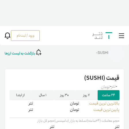
ورود / ثبت‌نام
خانه
/
رمزارزها
/
SUSHI
بازگشت به لیست ارزها
SUSHI-
قیمت
(SUSHI)
-
تتر
-
تومان
۲۴ ساعت
۷ روز
۳۰ روز
۱ سال
از ابتدا
بالاترین ‌ترین قیمت
تومان
تتر
پایین‌ترین قیمت
تومان
تتر
حجم معاملات (۲۴ساعته)
تسلط به بازار (دامیننس)
حجم کل بازار
تتر
تتر