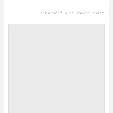
مجموع ارز در دسترس
ارز در گردش
حداکثر ارز قابل عرضه