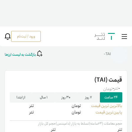
ورود / ثبت‌نام
خانه
/
رمزارزها
/
TAI
بازگشت به لیست ارزها
TAI-
قیمت
(TAI)
-
تتر
-
تومان
۲۴ ساعت
۷ روز
۳۰ روز
۱ سال
از ابتدا
بالاترین ‌ترین قیمت
تومان
تتر
پایین‌ترین قیمت
تومان
تتر
حجم معاملات (۲۴ساعته)
تسلط به بازار (دامیننس)
حجم کل بازار
تتر
تتر