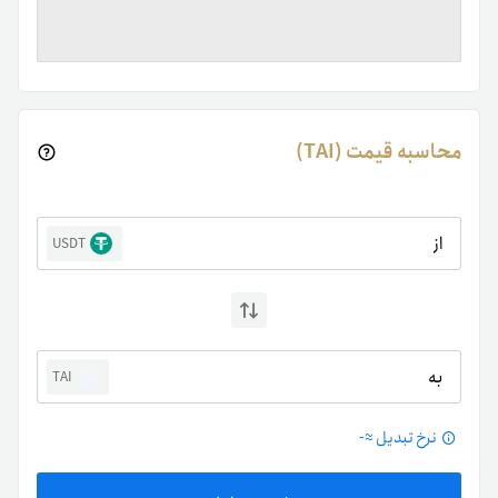
محاسبه قیمت (TAI)
از
USDT
به
TAI
نرخ تبدیل ≈
-