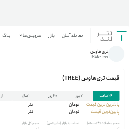
معامله آسان
بازار
سرویس‌ها
بلاگ
خانه
/
رمزارزها
/
TREE
تری‌هاوس
معامله‌آسان
TREE-Tree
بازار تترلند
قیمت
تری‌هاوس
(TREE)
سرمایه‌گذاری آسان
۲۴ ساعت
۷ روز
۳۰ روز
۱ سال
از 
بالاترین ‌ترین قیمت
تومان
تتر
پایین‌ترین قیمت
تومان
تتر
حجم معاملات (۲۴ساعته)
تسلط به بازار (دامیننس)
حجم کل بازار