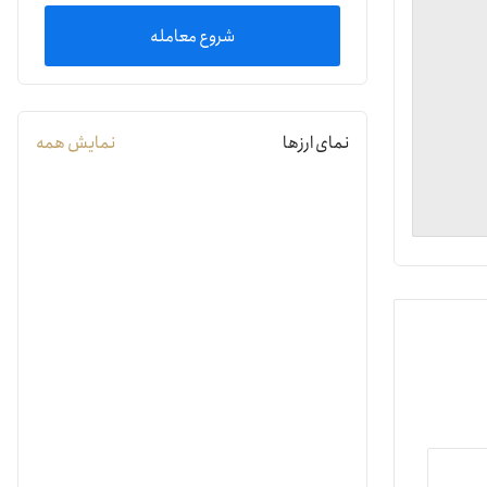
شروع معامله
یمات
ج
نمای ارزها
نمایش همه