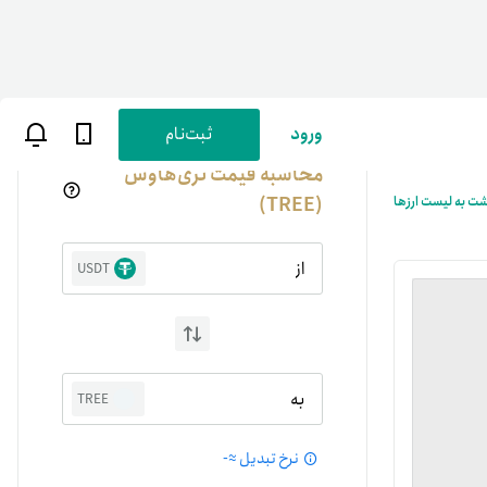
ورود
ثبت‌نام
محاسبه قیمت تری‌هاوس
(TREE)
شت به لیست ارزها
از
USDT
ن
پارسی
به
TREE
صات کاربری
نرخ تبدیل ≈
-
ب‌های بانکی