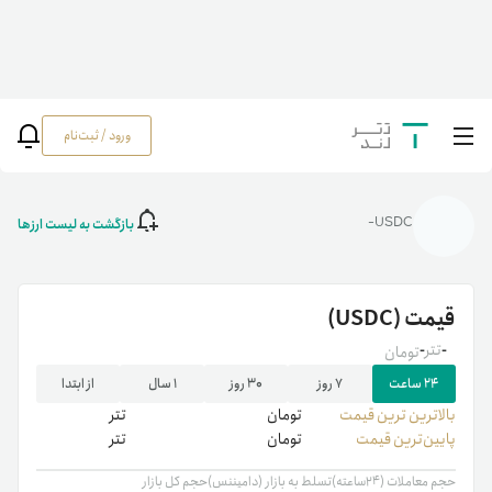
ورود / ثبت‌نام
خانه
/
رمزارزها
/
قیمت یو اس دی کوین | خرید USDC | نمودار قیمت لحظه ای یو اس
دی سی (USDC)
بازگشت به لیست ارزها
USDC-
قیمت
(USDC)
-
تتر
-
تومان
۲۴ ساعت
۷ روز
۳۰ روز
۱ سال
از ابتدا
بالاترین ‌ترین قیمت
تومان
تتر
پایین‌ترین قیمت
تومان
تتر
حجم معاملات (۲۴ساعته)
تسلط به بازار (دامیننس)
حجم کل بازار