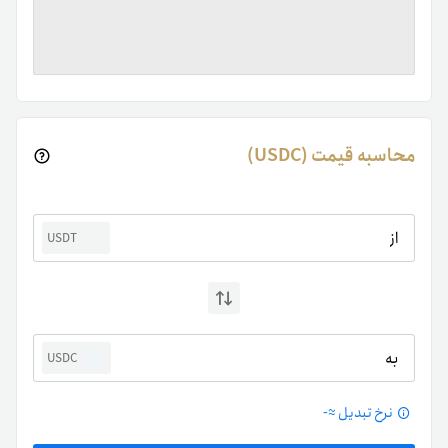
محاسبه قیمت (USDC)
از
USDT
به
USDC
نرخ تبدیل ≈
-