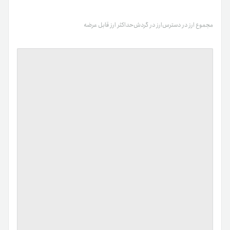
مجموع ارز در دسترس
ارز در گردش
حداکثر ارز قابل عرضه