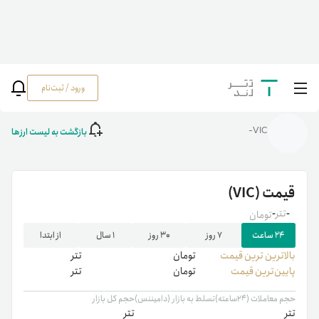
ورود / ثبت‌نام
خانه
/
رمزارزها
/
VIC
بازگشت به لیست ارزها
VIC-
قیمت
(VIC)
-
تتر
-
تومان
۲۴ ساعت
۷ روز
۳۰ روز
۱ سال
از ابتدا
بالاترین ‌ترین قیمت
تومان
تتر
پایین‌ترین قیمت
تومان
تتر
حجم معاملات (۲۴ساعته)
تسلط به بازار (دامیننس)
حجم کل بازار
تتر
تتر