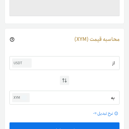
محاسبه قیمت (XYM)
از
USDT
به
XYM
نرخ تبدیل ≈
-