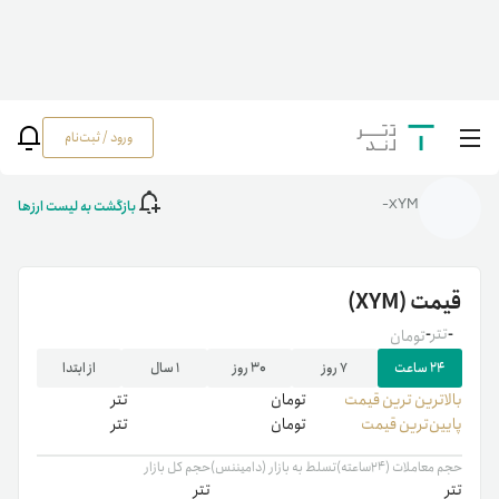
ورود / ثبت‌نام
خانه
/
رمزارزها
/
XYM
بازگشت به لیست ارزها
XYM-
قیمت
(XYM)
-
تتر
-
تومان
۲۴ ساعت
۷ روز
۳۰ روز
۱ سال
از ابتدا
بالاترین ‌ترین قیمت
تومان
تتر
پایین‌ترین قیمت
تومان
تتر
حجم معاملات (۲۴ساعته)
تسلط به بازار (دامیننس)
حجم کل بازار
تتر
تتر