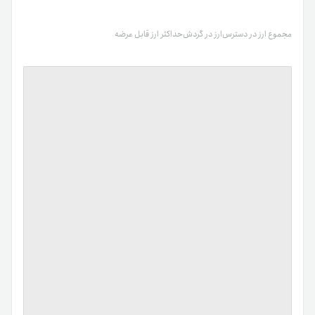
مجموع ارز در دسترس
ارز در گردش
حداکثر ارز قابل عرضه