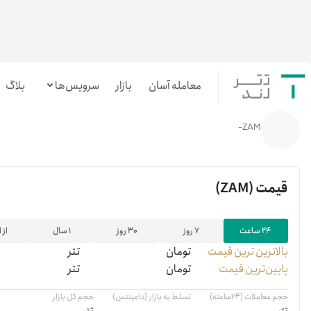
معامله آسان
بازار
سرویس‌ها
بلاگ
خانه
/
رمزارزها
/
ZAM
ZAM-
معامله‌آسان
بازار تترلند
قیمت
(ZAM)
سرمایه‌گذاری آسان
۲۴ ساعت
۷ روز
۳۰ روز
۱ سال
از 
بالاترین ‌ترین قیمت
تومان
تتر
پایین‌ترین قیمت
تومان
تتر
حجم معاملات (۲۴ساعته)
تسلط به بازار (دامیننس)
حجم کل بازار