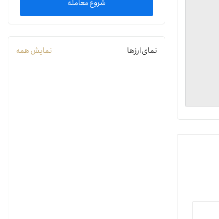
شروع معامله
یمات
نمای ارزها
نمایش همه
ج