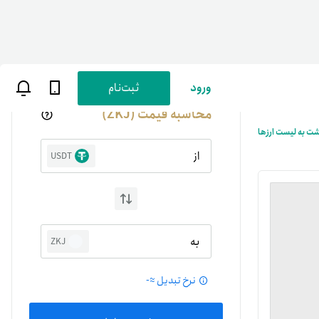
ورود
ثبت‌نام
محاسبه قیمت (ZKJ)
شت به لیست ارزها
از
USDT
ن
پارسی
به
ZKJ
صات کاربری
نرخ تبدیل ≈
-
ب‌های بانکی