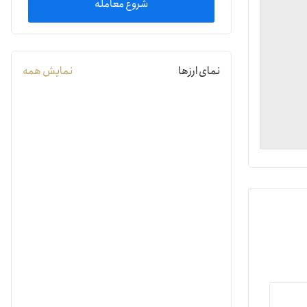
شروع معامله
یمات
نمای ارزها
نمایش همه
ج