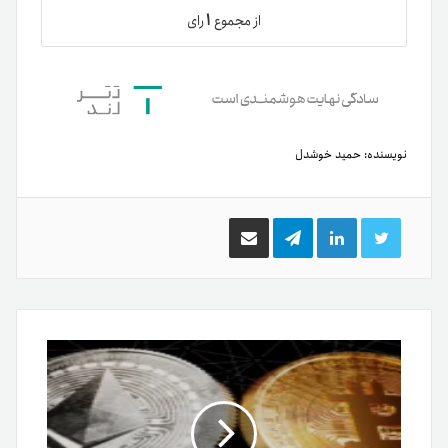
۱
از مجموع
رای
نویسنده:
حمید خوشدل
توییتر
لینکدین
تلگرام
اشتراک
گذاری
از
طریق
ایمیل