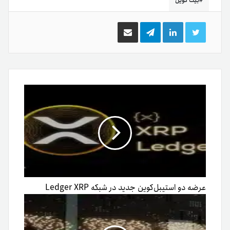
بیت کوین
توییتر
لینکدین
تلگرام
اشتراک
گذاری
از
طریق
ایمیل
عرضه دو استیبل‌کوین جدید در شبکه Ledger XRP