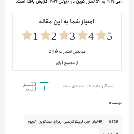
۱می۲۰۲۴ به ۸۵۹هزار کوین در ۶ژوئن۲۰۲۴ افزایش یافته است.
امتیاز شما به این مقاله
1
2
3
4
5
۵
میانگین امتیازات
از ۵
۱
از مجموع
رای
نویسنده:
BTC
اخبار، خبر، کریپتوکارنسی، رمزارز، بیت‌کوین، اتریوم