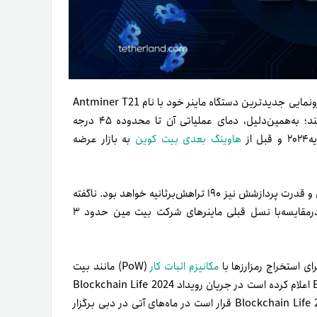
۲۶اکتبر۲۰۲۳ (۴آبان۱۴۰۲)، شرکت Bitmain با انتشار توییتی رسماً از رونمایی جدیدترین دستگاه ماینر خود با نام Antminer T21
خبر داد. این ماینر جدید از سیستم تهویه هوا خنک استفاده می‌کند؛ به‌همین‌دلیل، دمای عملیاتی آن تا محدوده ۴۵ درجه
از
هاوینگ بعدی بیت کوین
به بازار عرضه
بهره‌وری دستگاه ماینر جدید شرکت بیت مین برابر با ۱۹ ژول‌بر‌تراهش و قدرت پردازشش نیز ۱۹۰ تراهش‌برثانیه خواهد بود. ناگفته
نماند که طبق ادعای شرکت بیت مین، بازدهی Antminer T21 در‌مقایسه‌با نسل قبلی ماینرهای شرکت بیت مین حدود ۳
مکانیزم اثبات کار
(PoW) مانند بیت
می‌توان استفاده کرد. مدیر بازاریابی Bitmain اعلام کرده است در جریان رویداد Blockchain Life 2024
این دستگاه ماینر در بازارهای جهانی عرضه خواهد شد. رویداد Blockchain Life 2024 قرار است در ماه‌های آتی در دبی برگزار