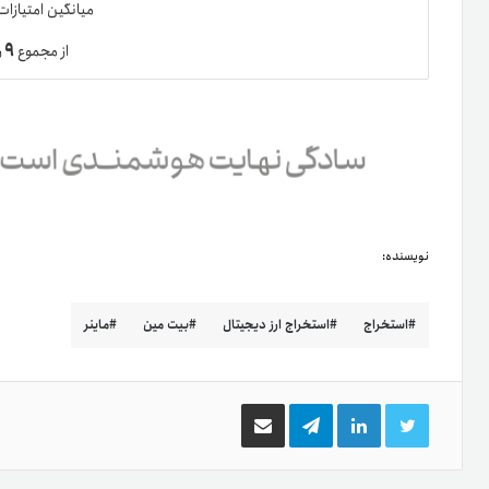
میانگین امتیازا
۹
از مجموع
ر
نویسنده:
استخراج
استخراج ارز دیجیتال
بیت مین
ماینر
توییتر
لینکدین
تلگرام
اشتراک
گذاری
از
طریق