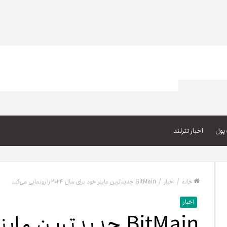
اعتبار خرید کالا
پاداش کیف‌پول تومانی
پول
اخبار تترلند
گیفت کارت
زبا
مهر تترلند
خانه
/
اخبار
/
BitMain جدیدترین ماینر خود برای سال ۲۰۲۴ را رونمایی می‌کند
مشخ
اخبار
حسا