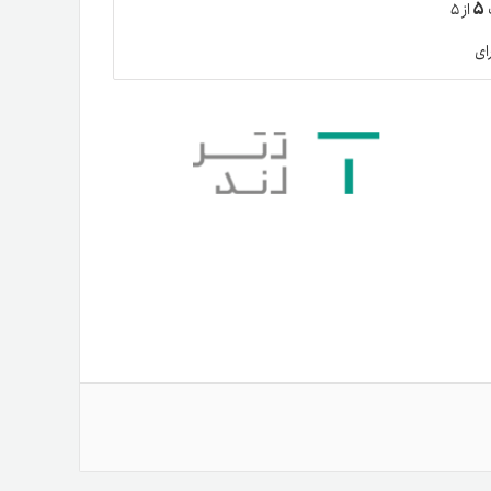
۵
ت
از ۵
ای