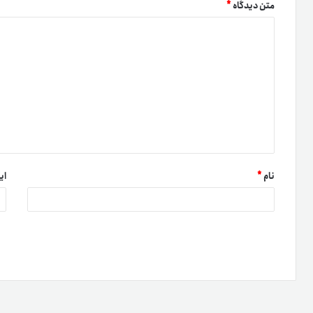
متن دیدگاه
*
نام
*
ای
دعو
کسب 