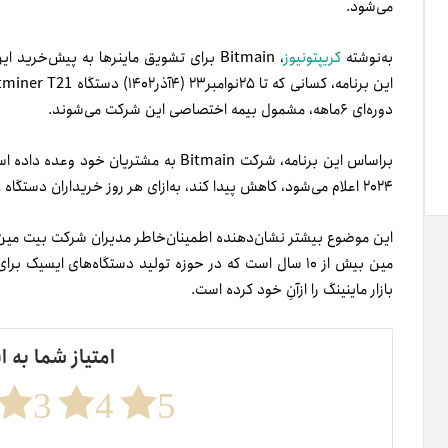
می‌شود.
به‌نوشته‌
کریپت
و
نیوز
، Bitmain برای تشویق ماینرها به پیش‌خ
این برنامه، کسانی که تا ۲۵نوامبر۲۳ (۴آذر۱۴۰۲) دستگاه Antminer T21 را پیش‌خرید کنند، درصورت کاهش قیمت
دوره‌ای ۶ماهه، مشمول بیمه اختصاصی این شرکت می‌شوند.
براساس این برنامه، شرکت Bitmain به‌ مشت
۲۰۲۴ اعلام می‌شود، کاهش پیدا کند، به‌ازای هر روز خریداران دستگاه Antminer T21 غرامت دریافت خواهند کرد.
این موضوع بیشتر نشان‌دهنده اطمینان‌خاطر مدیران شرکت بیت مین
مین بیش از ۱۰ سال است که در حوزه تولید دستگاه‌های ایس
بازار ماینینگ را ازآنِ خود کرده است.
امتیاز شما به ا
3
4
5