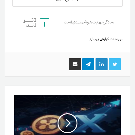
نویسنده:
کیارش پورتارم
توییتر
لینکدین
تلگرام
اشتراک
گذاری
از
طریق
ایمیل