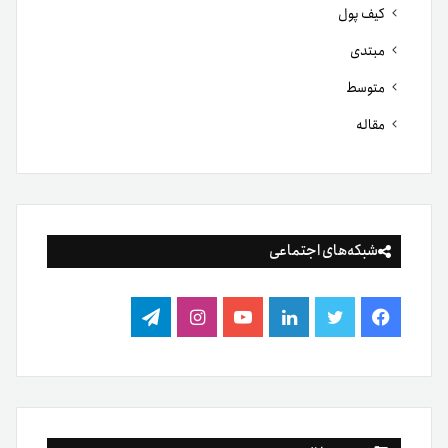
کیف پول
مبتدی
متوسط
مقاله
شبکه‌های اجتماعی
فیس
توییتر
لینکدین
یوتیوب
اینستاگرام
تلگرام
بوک