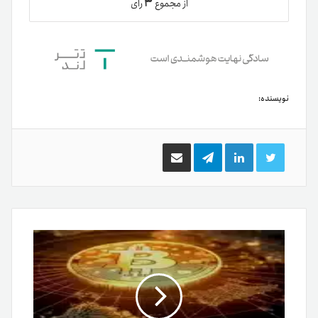
۳
از مجموع
رای
نویسنده:
توییتر
لینکدین
تلگرام
اشتراک
گذاری
از
طریق
ایمیل