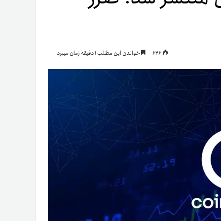
یمات
626
خواندن این مطلب 1 دقیقه زمان میبرد
ج