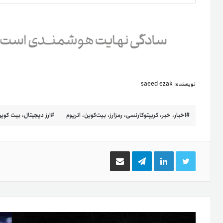
نویسنده:
saeed ezak
اخبار، خبر، کریپتوکارنسی، رمزارز، بیت‌کوین، اتریوم
ارز دیجیتال، بیت کوین
توییتر
لینکدین
تلگرام
اشتراک
گذاری
از
طریق
ایمیل