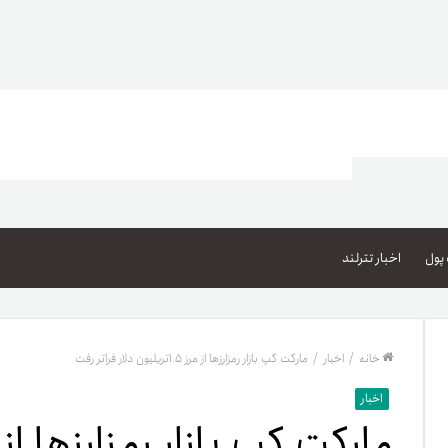
اعتبار خرید کالا
پاداش کیف‌پول تومانی
پول
اخبار تترلند
گیفت کارت
زبا
مهر تترلند
خانه
/
اخبار
/
مارکت کپ بازار رمزارزها از مرز ۱.۵تریلیون دلار فراتر رفت
مشخ
اخبار
حسا