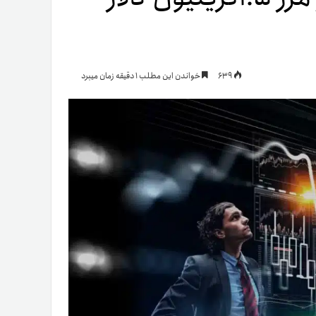
یمات
639
خواندن این مطلب 1 دقیقه زمان میبرد
ج